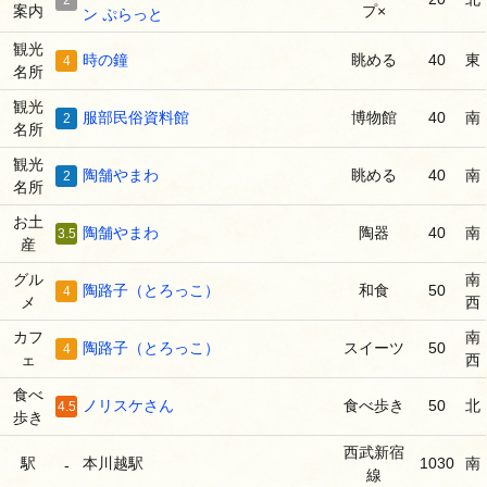
案内
プ×
ン ぷらっと
観光
時の鐘
眺める
40
東
4
名所
観光
服部民俗資料館
博物館
40
南
2
名所
観光
陶舗やまわ
眺める
40
南
2
名所
お土
陶舗やまわ
陶器
40
南
3.5
産
グル
南
陶路子（とろっこ）
和食
50
4
メ
西
カフ
南
陶路子（とろっこ）
スイーツ
50
4
ェ
西
食べ
ノリスケさん
食べ歩き
50
北
4.5
歩き
西武新宿
駅
本川越駅
1030
南
-
線