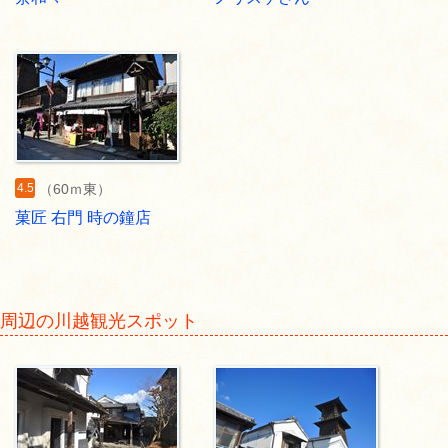
4.5
（60ｍ東）
菓匠 右門 時の鐘店
周辺の川越観光スポット