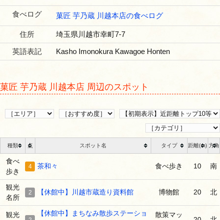
食べログ
菓匠 芋乃蔵 川越本店の食べログ
住所
埼玉県川越市幸町7-7
英語表記
Kasho Imonokura Kawagoe Honten
菓匠 芋乃蔵 川越本店 周辺のスポット
種類
点
スポット名
タイプ
距離(m)
方角
食べ
茶和々
食べ歩き
10
南
4
歩き
観光
【休館中】川越市蔵造り資料館
博物館
20
北
2
名所
【休館中】まちなみ散歩ステーショ
観光
散策マッ
20
北
2