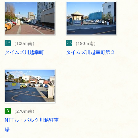
2.5
2.5
（100ｍ南）
（190ｍ南）
タイムズ川越幸町
タイムズ川越幸町第２
3
（270ｍ南）
NTTル・パルク川越駐車
場