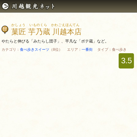
かしょう いものくら かわごえほんてん
菓匠 芋乃蔵 川越本店
やたらと伸びる「みたらし団子」、平凡な「ポテ蔵」など。
カテゴリ：
食べ歩きスイーツ
（8位） エリア：
一番街
タイプ：食べ歩き
3.5