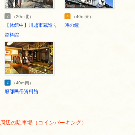
2
4
（20ｍ北）
（40ｍ東）
【休館中】川越市蔵造り
時の鐘
資料館
2
（40ｍ南）
服部民俗資料館
周辺の駐車場（コインパーキング）