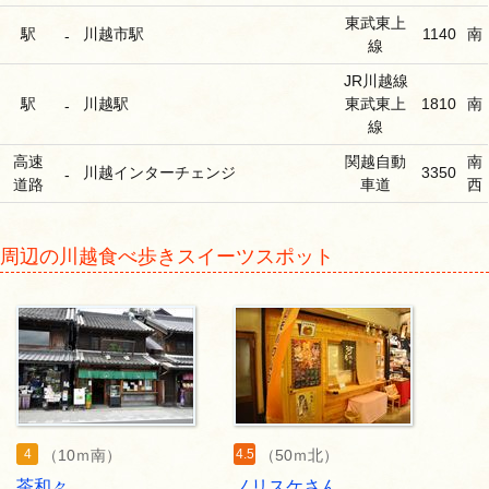
東武東上
駅
川越市駅
1140
南
-
線
JR川越線
駅
川越駅
東武東上
1810
南
-
線
高速
関越自動
南
川越インターチェンジ
3350
-
道路
車道
西
周辺の川越食べ歩きスイーツスポット
4
4.5
（10ｍ南）
（50ｍ北）
茶和々
ノリスケさん