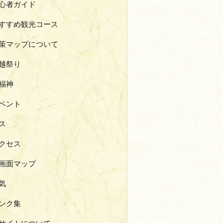
心者ガイド
すすめ観光コース
策マップについて
越祭り
福神
ベント
ス
クセス
画面マップ
気
ンク集