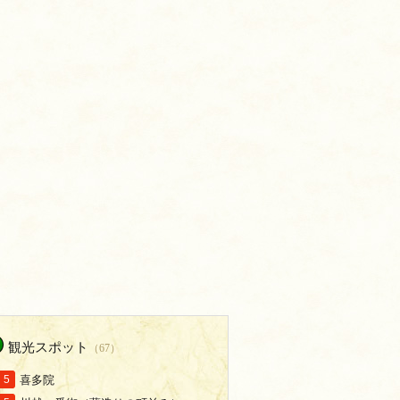
観光スポット
（67）
喜多院
5