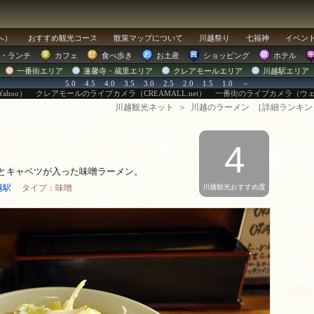
へ）
おすすめ
観光コース
散策マップ
について
川越祭り
七福神
イベン
・ランチ
カフェ
食べ歩き
お土産
ショッピング
ホテル
一番街エリア
蓮馨寺・蔵里エリア
クレアモールエリア
川越駅エリア
5.0
4.5
4.0
3.5
3.0
2.5
2.0
1.5
1.0
－
ahoo）
クレアモールのライブカメラ（CREAMALL.net）
一番街のライブカメラ（ウ
川越観光ネット
＞
川越のラーメン
［
詳細ランキン
4
や
とキャベツが入った味噌ラーメン。
越駅
タイプ：味噌
川越観光おすすめ度