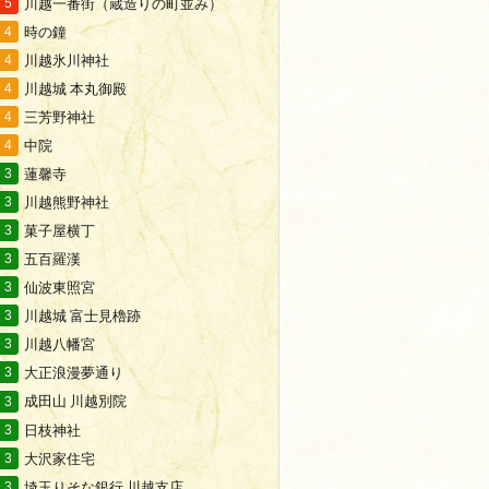
川越一番街（蔵造りの町並み）
5
時の鐘
4
川越氷川神社
4
川越城 本丸御殿
4
三芳野神社
4
中院
4
蓮馨寺
3
川越熊野神社
3
菓子屋横丁
3
五百羅漢
3
仙波東照宮
3
川越城 富士見櫓跡
3
川越八幡宮
3
大正浪漫夢通り
3
成田山 川越別院
3
日枝神社
3
大沢家住宅
3
埼玉りそな銀行 川越支店
3