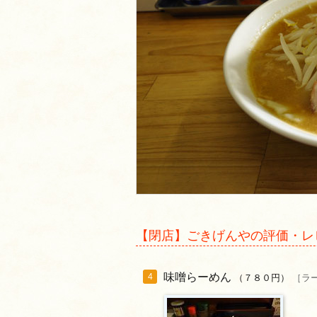
【閉店】ごきげんやの評価・レ
味噌らーめん
4
（７８０円）
［ラ