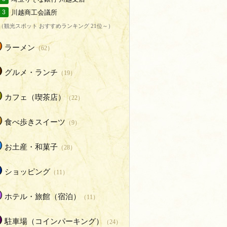
川越商工会議所
3
（観光スポット おすすめランキング 21位～）
ラーメン
（62）
グルメ・ランチ
（19）
カフェ（喫茶店）
（22）
食べ歩きスイーツ
（9）
お土産・和菓子
（28）
ショッピング
（11）
ホテル・旅館（宿泊）
（11）
駐車場（コインパーキング）
（24）