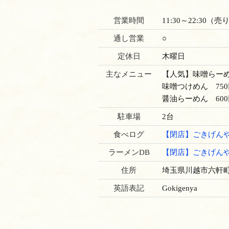
営業時間
11:30～22:30（
通し営業
○
定休日
木曜日
主なメニュー
【人気】味噌らーめ
味噌つけめん 750
醤油らーめん 600
駐車場
2台
食べログ
【閉店】ごきげん
ラーメンDB
【閉店】ごきげん
住所
埼玉県川越市六軒町1-
英語表記
Gokigenya