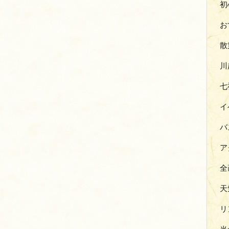
初
お
散
川
七
イ
バ
ア
全
天
リ