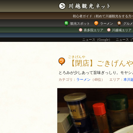
初心者ガイド
（初めて川越観光をする方
観光
スポット
ラーメン
グルメ
喜多院エリア
川越城エリア
ニュース（Google）
ニュース（Y
ごきげんや
【閉店】ごきげん
とろみが少しあって旨味ぎっしり。モヤシ
カテゴリ：
ラーメン
（48位） エリア：
本川