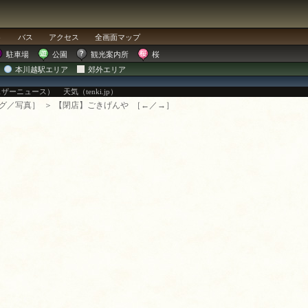
ト
バス
アクセス
全画面
マップ
駐車場
公園
観光案内所
桜
本川越駅エリア
郊外エリア
ェザーニュース）
天気（tenki.jp）
グ
／
写真
］
＞ 【閉店】ごきげんや
［
←
／
→
］