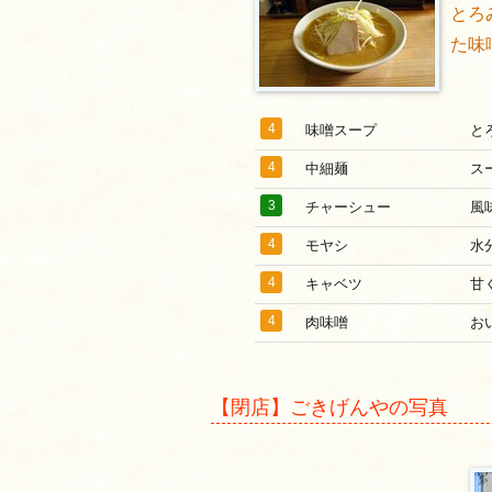
とろ
た味
4
味噌スープ
と
4
中細麺
ス
3
チャーシュー
風
4
モヤシ
水
4
キャベツ
甘
4
肉味噌
お
【閉店】ごきげんやの写真