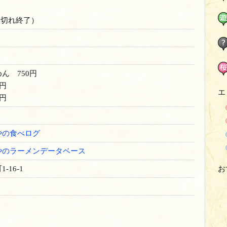
売り切れ終了）
ん 750円
円
エ
円
やの食べログ
やのラーメンデータベース
16-1
お