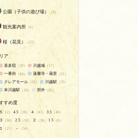
公園（子供の遊び場）
（9）
観光案内所
（6）
桜（花見）
（22）
リア
喜多院
川越城
（20）
（17）
一番街
蓮馨寺・蔵里
（64）
（21）
クレアモール
川越駅
（31）
（33）
本川越駅
郊外
（19）
（85）
すすめ度
５
4.5
４
3.5
（2）
（18）
（43）
（46）
３
2.5
２
1.5
（60）
（10）
（36）
（0）
１
－
（21）
（54）