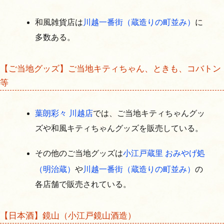
和風雑貨店は
川越一番街（蔵造りの町並み）
に
多数ある。
【ご当地グッズ】ご当地キティちゃん、ときも、コバトン
等
葉朗彩々 川越店
では、ご当地キティちゃんグッ
ズや和風キティちゃんグッズを販売している。
その他のご当地グッズは
小江戸蔵里 おみやげ処
（明治蔵）
や
川越一番街（蔵造りの町並み）
の
各店舗で販売されている。
【日本酒】鏡山（小江戸鏡山酒造）