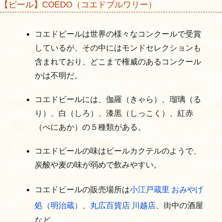
【ビール】COEDO（コエドブルワリー）
コエドビールは世界の様々なコンクールで受賞
しているが、その中にはモンドセレクションも
含まれており、どこまで権威のあるコンクール
かは不明だ。
コエドビールには、伽羅（きゃら）、瑠璃（る
り）、白（しろ）、漆黒（しっこく）、紅赤
（べにあか）の５種類がある。
コエドビールの味はビールカクテルのようで、
炭酸や麦の味が弱めで飲みやすい。
コエドビールの販売場所は
小江戸蔵里 おみやげ
処（明治蔵）
、
丸広百貨店 川越店
、街中の酒屋
など。