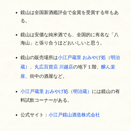
鏡山は全国新酒鑑評会で金賞を受賞する年もあ
る。
鏡山は安価な純米酒でも、全国的に有名な「八
海山」と張り合うほどおいしいと思う。
鏡山の販売場所は
小江戸蔵里 おみやげ処（明治
蔵）
、
丸広百貨店 川越店
の地下１階、
醸ん楽
座
、街中の酒屋など。
小江戸蔵里 おみやげ処（明治蔵）
には鏡山の有
料試飲コーナーがある。
公式サイト：
小江戸鏡山酒造株式会社