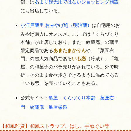
舗」は
あまり観光用ではないショッピング施設
にも出店している。
小江戸蔵里 おみやげ処（明治蔵）
は自宅用のお
みやげ購入にオススメ。ここでは「くらづくり
本舗」が出店しており、また「紋蔵庵」の蔵里
限定商品である
あまたまかりん
や、「菓匠右
門」の超人気商品である
いも恋
（冷蔵）、「亀
屋」の和菓子のバラ売りがされている。外で時
折、そのまま食べ歩きできるように温めてある
「いも恋」を売っていることもある。
公式サイト：
亀屋
くらづくり本舗
菓匠右
門
紋蔵庵
亀屋栄泉
【和風雑貨】和風ストラップ、はし、手ぬぐい等