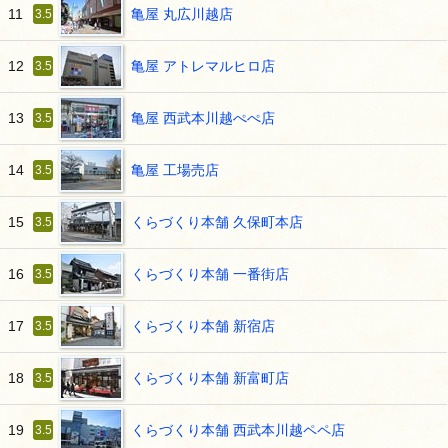
亀屋 丸広川越店
11
3.5
亀屋 アトレマルヒロ店
12
3.5
亀屋 西武本川越ぺぺ店
13
3.5
亀屋 工場売店
14
3.5
くらづくり本舗 久保町本店
15
3.5
くらづくり本舗 一番街店
16
3.5
くらづくり本舗 新宿店
17
3.5
くらづくり本舗 新富町店
18
3.5
くらづくり本舗 西武本川越ペペ店
19
3.5