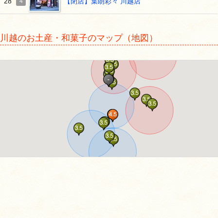
【閉店】葉朗彩々 川越店
28
4
川越のお土産・和菓子のマップ（地図）