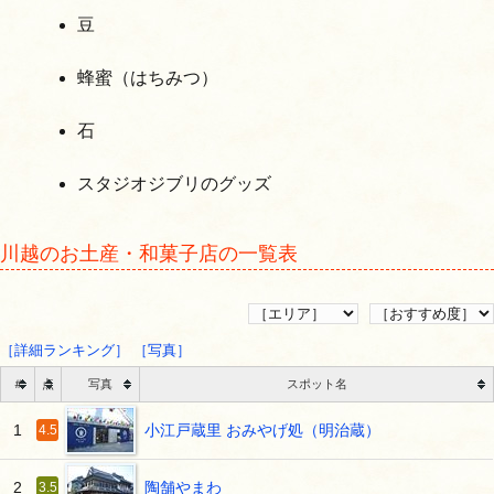
豆
蜂蜜（はちみつ）
石
スタジオジブリのグッズ
川越のお土産・和菓子店の一覧表
［詳細ランキング］
［写真］
＃
点
写真
スポット名
小江戸蔵里 おみやげ処（明治蔵）
1
4.5
陶舗やまわ
2
3.5