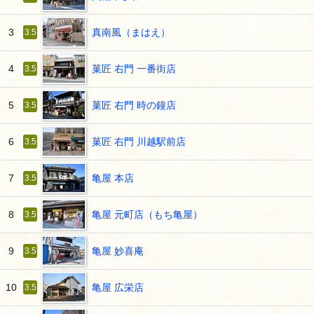
真南風（まはえ）
3
3.5
菓匠 右門 一番街店
4
3.5
菓匠 右門 時の鐘店
5
3.5
菓匠 右門 川越駅前店
6
3.5
亀屋 本店
7
3.5
亀屋 元町店（もち亀屋）
8
3.5
亀屋 妙喜庵
9
3.5
亀屋 広栄店
10
3.5