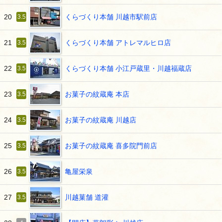
くらづくり本舗 川越市駅前店
20
3.5
くらづくり本舗 アトレマルヒロ店
21
3.5
くらづくり本舗 小江戸蔵里・川越福蔵店
22
3.5
お菓子の紋蔵庵 本店
23
3.5
お菓子の紋蔵庵 川越店
24
3.5
お菓子の紋蔵庵 喜多院門前店
25
3.5
亀屋栄泉
26
3.5
川越菓舗 道灌
27
3.5