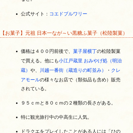
公式サイト：
コエドブルワリー
【お菓子】元祖 日本一なが～い黒糖ふ菓子（松陸製菓）
価格は４００円前後で、
菓子屋横丁
の松陸製菓
で買える。他にも
小江戸蔵里 おみやげ処（明治
蔵）
や、
川越一番街（蔵造りの町並み）
・
クレ
アモール
の様々なお店で（類似品も含め）販売
されている。
９５ｃｍと８０ｃｍの２種類の長さがある。
特に観光旅行中の中高生に人気。
ドラクエをプレイしたことがある人には「ひの