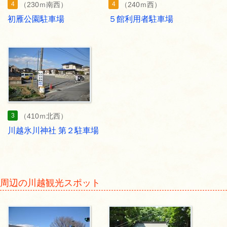
4
4
（230ｍ南西）
（240ｍ西）
初雁公園駐車場
５館利用者駐車場
3
（410ｍ北西）
川越氷川神社 第２駐車場
周辺の川越観光スポット