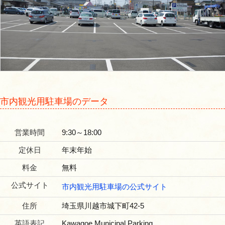
市内観光用駐車場のデータ
営業時間
9:30～18:00
定休日
年末年始
料金
無料
公式サイト
市内観光用駐車場の公式サイト
住所
埼玉県川越市城下町42-5
英語表記
Kawagoe Municipal Parking