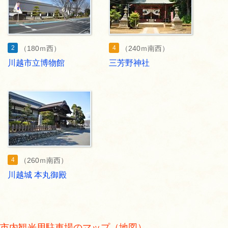
2
4
（180ｍ西）
（240ｍ南西）
川越市立博物館
三芳野神社
4
（260ｍ南西）
川越城 本丸御殿
市内観光用駐車場のマップ（地図）