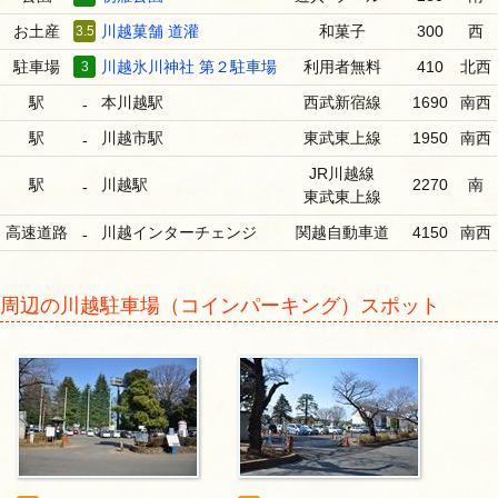
お土産
3.5
川越菓舗 道灌
和菓子
300
西
駐車場
3
川越氷川神社 第２駐車場
利用者無料
410
北西
駅
本川越駅
西武新宿線
1690
南西
-
駅
川越市駅
東武東上線
1950
南西
-
JR川越線
駅
川越駅
2270
南
-
東武東上線
高速道路
川越インターチェンジ
関越自動車道
4150
南西
-
周辺の川越駐車場（コインパーキング）スポット