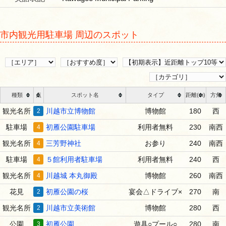
市内観光用駐車場 周辺のスポット
種類
点
スポット名
タイプ
距離(m)
方角
観光名所
2
川越市立博物館
博物館
180
西
駐車場
4
初雁公園駐車場
利用者無料
230
南西
観光名所
4
三芳野神社
お参り
240
南西
駐車場
4
５館利用者駐車場
利用者無料
240
西
観光名所
4
川越城 本丸御殿
博物館
260
南西
花見
2
初雁公園の桜
宴会△ドライブ×
270
南
観光名所
2
川越市立美術館
博物館
280
西
公園
3
初雁公園
遊具○プール○
280
南