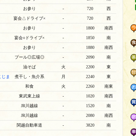
お参り
‐
720
西
宴会△ドライブ×
‐
720
西
お参り
‐
1800
南西
宴会○ドライブ×
‐
1850
南
お参り
‐
1880
南西
プール◎広場◎
‐
2090
南
油そば
火
2200
東
こじま
煮干し・魚介系
月
2240
東
和食
火
2260
南東
東武東上線
-
1020
南西
JR川越線
-
1520
南
JR川越線
-
2080
南西
ジ
関越自動車道
-
3820
南