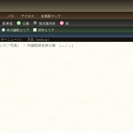
ト
バス
アクセス
全画面
マップ
駐車場
公園
観光案内所
桜
本川越駅エリア
郊外エリア
ェザーニュース）
天気（tenki.jp）
ング
／
写真
］
＞ 河越館跡史跡公園
［
←
／
→
］