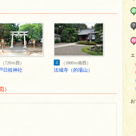
エ
2
（720ｍ西）
（1800ｍ南西）
戸日枝神社
法城寺（的場山）
図）
お