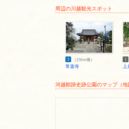
周辺の川越観光スポット
2
1
（250ｍ南）
常楽寺
上
河越館跡史跡公園のマップ（地