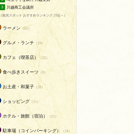
川越商工会議所
3
（観光スポット おすすめランキング 21位～）
ラーメン
（62）
グルメ・ランチ
（19）
カフェ（喫茶店）
（22）
食べ歩きスイーツ
（9）
お土産・和菓子
（28）
ショッピング
（11）
ホテル・旅館（宿泊）
（11）
駐車場（コインパーキング）
（24）