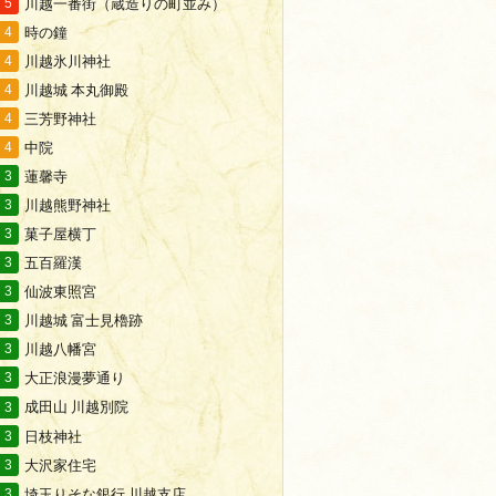
川越一番街（蔵造りの町並み）
5
時の鐘
4
川越氷川神社
4
川越城 本丸御殿
4
三芳野神社
4
中院
4
蓮馨寺
3
川越熊野神社
3
菓子屋横丁
3
五百羅漢
3
仙波東照宮
3
川越城 富士見櫓跡
3
川越八幡宮
3
大正浪漫夢通り
3
成田山 川越別院
3
日枝神社
3
大沢家住宅
3
埼玉りそな銀行 川越支店
3