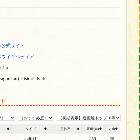
の公式サイト
のウィキペディア
2-5
goekan) Historic Park
ット
タイプ
定休日
距離(m)
方角
お参り
‐
250
南