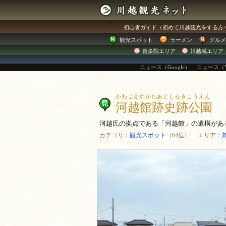
初心者ガイド
（初めて川越観光をする方
観光
スポット
ラーメン
グルメ
喜多院エリア
川越城エリア
ニュース（Google）
ニュース（Y
かわごえやかたあとしせきこうえん
河越館跡史跡公園
河越氏の拠点である「河越館」の遺構があ
カテゴリ：
観光スポット
（64位） エリア：