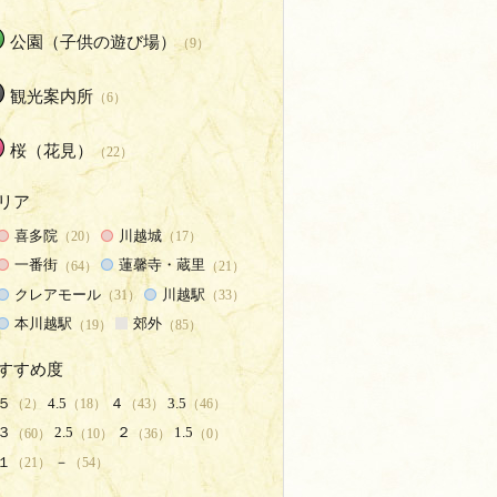
公園（子供の遊び場）
（9）
観光案内所
（6）
桜（花見）
（22）
リア
喜多院
川越城
（20）
（17）
一番街
蓮馨寺・蔵里
（64）
（21）
クレアモール
川越駅
（31）
（33）
本川越駅
郊外
（19）
（85）
すすめ度
５
4.5
４
3.5
（2）
（18）
（43）
（46）
３
2.5
２
1.5
（60）
（10）
（36）
（0）
１
－
（21）
（54）