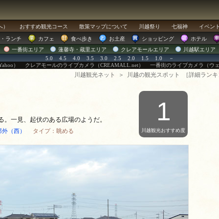
へ）
おすすめ
観光コース
散策マップ
について
川越祭り
七福神
イベン
・ランチ
カフェ
食べ歩き
お土産
ショッピング
ホテル
一番街エリア
蓮馨寺・蔵里エリア
クレアモールエリア
川越駅エリア
5.0
4.5
4.0
3.5
3.0
2.5
2.0
1.5
1.0
－
ahoo）
クレアモールのライブカメラ（CREAMALL.net）
一番街のライブカメラ（ウ
川越観光ネット
＞
川越の観光スポット
［
詳細ランキ
1
る。一見、起伏のある広場のようだ。
郊外（西）
タイプ：眺める
川越観光おすすめ度