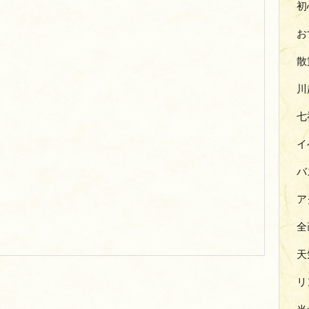
初
お
散
川
七
イ
バ
ア
全
天
リ