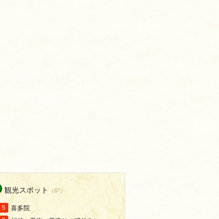
観光スポット
（67）
喜多院
5