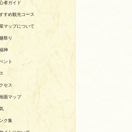
心者ガイド
すすめ観光コース
策マップについて
越祭り
福神
ベント
ス
クセス
画面マップ
気
ンク集