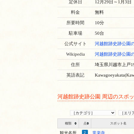
定休日
12月29日～1月3日
料金
無料
所要時間
10分
駐車場
50台
公式サイト
河越館跡史跡公園
Wikipedia
河越館跡史跡公園
住所
埼玉県川越市上戸19
英語表記
Kawagoeyakata(Kawa
河越館跡史跡公園 周辺のスポ
種類
点
スポット名
観光名所
2
常楽寺