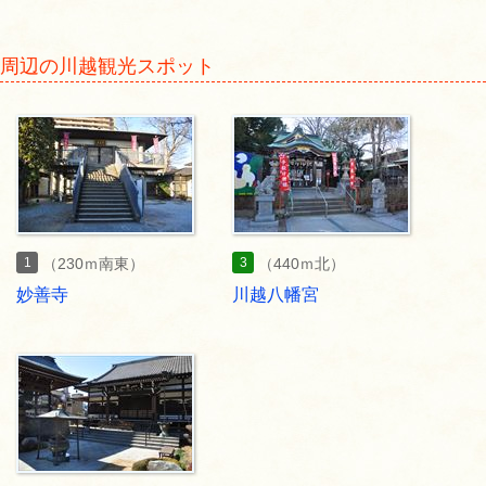
周辺の川越観光スポット
1
3
（230ｍ南東）
（440ｍ北）
妙善寺
川越八幡宮