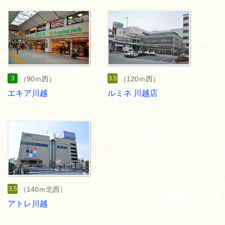
3
3.5
（90ｍ西）
（120ｍ西）
エキア川越
ルミネ 川越店
3.5
（140ｍ北西）
アトレ川越