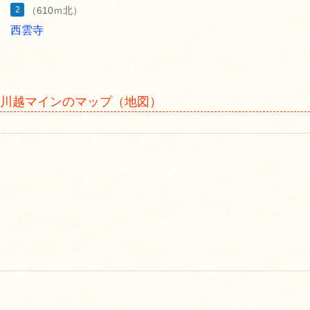
2
（610ｍ北）
西雲寺
川越マインのマップ（地図）