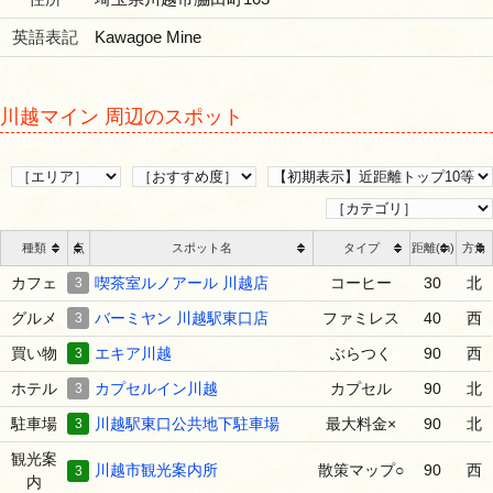
英語表記
Kawagoe Mine
川越マイン 周辺のスポット
種類
点
スポット名
タイプ
距離(m)
方角
カフェ
3
喫茶室ルノアール 川越店
コーヒー
30
北
グルメ
3
バーミヤン 川越駅東口店
ファミレス
40
西
買い物
3
エキア川越
ぶらつく
90
西
ホテル
3
カプセルイン川越
カプセル
90
北
駐車場
3
川越駅東口公共地下駐車場
最大料金×
90
北
観光案
川越市観光案内所
散策マップ○
90
西
3
内