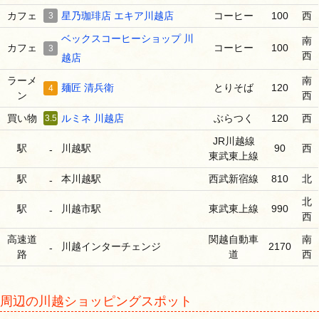
カフェ
3
星乃珈琲店 エキア川越店
コーヒー
100
西
ベックスコーヒーショップ 川
南
カフェ
コーヒー
100
3
西
越店
ラーメ
南
麺匠 清兵衛
とりそば
120
4
ン
西
買い物
3.5
ルミネ 川越店
ぶらつく
120
西
JR川越線
駅
川越駅
90
西
-
東武東上線
駅
本川越駅
西武新宿線
810
北
-
北
駅
川越市駅
東武東上線
990
-
西
高速道
関越自動車
南
川越インターチェンジ
2170
-
路
道
西
周辺の川越ショッピングスポット