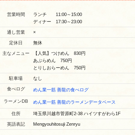
営業時間
ランチ 11:00～15:00
ディナー 17:30～23:00
通し営業
×
定休日
無休
主なメニュー
【人気】つけめん 830円
あぶらめん 750円
とりしおらーめん 750円
駐車場
なし
食べログ
めん業一筋 善龍の食べログ
ラーメンDB
めん業一筋 善龍のラーメンデータベース
住所
埼玉県川越市菅原町2-38 ハイツすがわら1F
英語表記
Mengyouhitosuji Zenryu