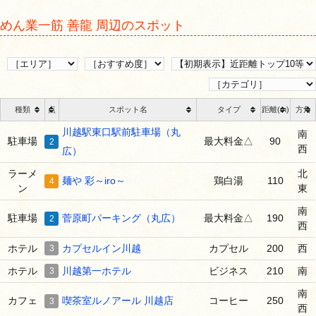
めん業一筋 善龍 周辺のスポット
種類
点
スポット名
タイプ
距離(m)
方角
川越駅東口駅前駐車場（丸
南
駐車場
最大料金△
90
2
西
広）
ラーメ
北
麺や 彩～iro～
鶏白湯
110
4
ン
東
南
駐車場
菅原町パーキング（丸広）
最大料金△
190
2
西
ホテル
3
カプセルイン川越
カプセル
200
西
ホテル
3
川越第一ホテル
ビジネス
210
南
南
カフェ
喫茶室ルノアール 川越店
コーヒー
250
3
西