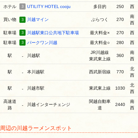
ホテル
3
UTILITY HOTEL cooju
多目的
250
西
南
買い物
川越マイン
ぶらつく
270
3
西
駐車場
3
川越駅東口公共地下駐車場
最大料金×
270
西
駐車場
3
パークワン川越
最大料金○
280
西
JR川越線
南
駅
川越駅
360
-
東武東上線
西
北
駅
本川越駅
西武新宿線
770
-
西
北
駅
川越市駅
東武東上線
1030
-
西
高速道
関越自動車
南
川越インターチェンジ
2440
-
路
道
西
周辺の川越ラーメンスポット