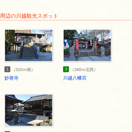
周辺の川越観光スポット
1
3
（310ｍ南）
（340ｍ北西）
妙善寺
川越八幡宮