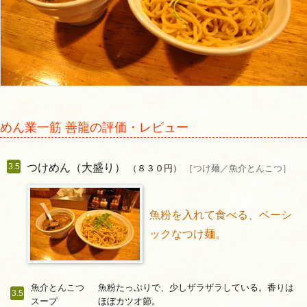
めん業一筋 善龍の評価・レビュー
つけめん（大盛り）
3.5
（８３０円）
［つけ麺／魚介とんこつ］
魚粉を入れて食べる、ベーシ
ックなつけ麺。
魚介とんこつ
魚粉たっぷりで、少しザラザラしている。香りは
3.5
スープ
ほぼカツオ節。