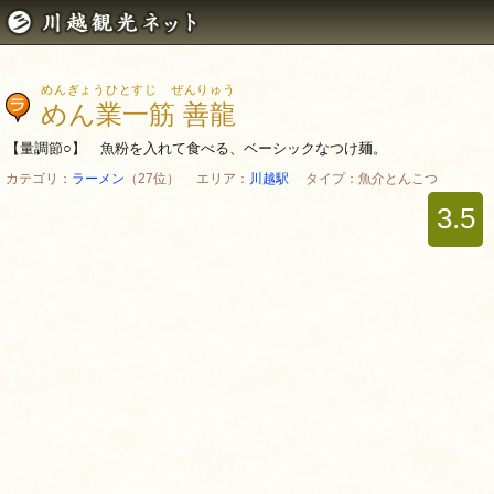
めんぎょうひとすじ ぜんりゅう
めん業一筋 善龍
【量調節○】 魚粉を入れて食べる、ベーシックなつけ麺。
カテゴリ：
ラーメン
（27位） エリア：
川越駅
タイプ：魚介とんこつ
3.5