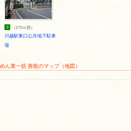
3
（270ｍ西）
川越駅東口公共地下駐車
場
めん業一筋 善龍のマップ（地図）