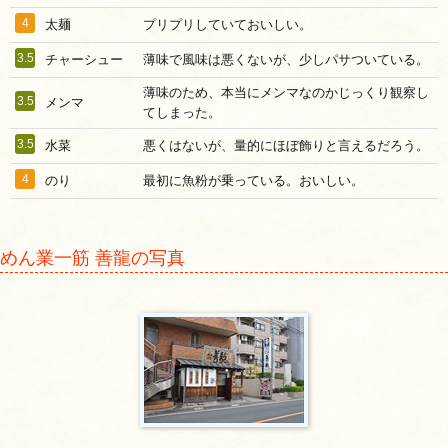
4
太麺
プリプリしていておいしい。
3.5
チャーシュー
薄味で風味は悪くないが、少しパサついている。
薄味のため、本当にメンマなのかじっくり観察し
3.5
メンマ
てしまった。
3.5
水菜
悪くはないが、量的にほぼ飾りと言えるだろう。
4
のり
最初に魚粉が乗っている。おいしい。
めん業一筋 善龍の写真