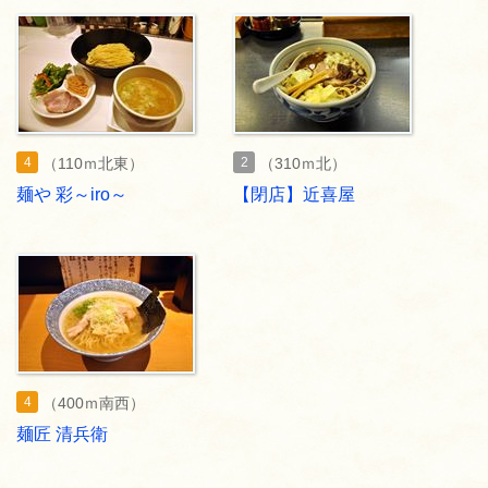
4
2
（110ｍ北東）
（310ｍ北）
麺や 彩～iro～
【閉店】近喜屋
4
（400ｍ南西）
麺匠 清兵衛