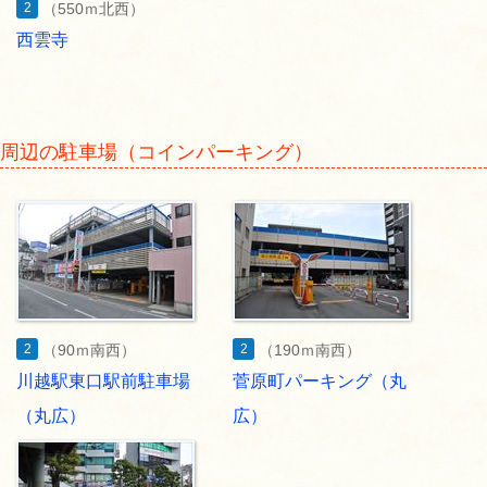
2
（550ｍ北西）
西雲寺
周辺の駐車場（コインパーキング）
2
2
（90ｍ南西）
（190ｍ南西）
川越駅東口駅前駐車場
菅原町パーキング（丸
（丸広）
広）