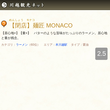
めんしょう モナコ
【閉店】麺匠 MONACO
【居心地×】【量×】 バターのような旨味がたっぷりのラーメン。居心地
と量が残念。
カテゴリ：
ラーメン
（60位） エリア：
本川越駅
タイプ：醤油
2.5