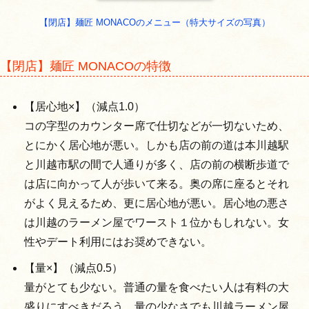
【閉店】麺匠 MONACOのメニュー（特大サイズの写真）
【閉店】麺匠 MONACOの特徴
【居心地×】（減点1.0）
コの字型のカウンター席で仕切などが一切ないため、
とにかく居心地が悪い。しかも店の前の道は本川越駅
と川越市駅の間で人通りが多く、店の前の横断歩道で
は店に向かって人が歩いて来る。奥の席に座るとそれ
がよく見えるため、更に居心地が悪い。居心地の悪さ
は川越のラーメン屋でワースト１位かもしれない。女
性やデート利用にはお奨めできない。
【量×】（減点0.5）
量がとても少ない。普通の量を食べたい人は有料の大
盛りにすべきだろう。量の少なさでも川越ラーメン屋