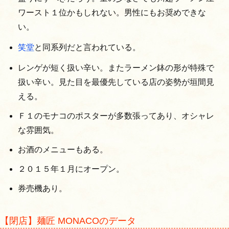
ワースト１位かもしれない。男性にもお奨めできな
い。
笑堂
と同系列だと言われている。
レンゲが短く扱い辛い。またラーメン鉢の形が特殊で
扱い辛い。見た目を最優先している店の姿勢が垣間見
える。
Ｆ１のモナコのポスターが多数張ってあり、オシャレ
な雰囲気。
お酒のメニューもある。
２０１５年１月にオープン。
券売機あり。
【閉店】麺匠 MONACOのデータ