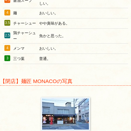
醤油スープ
しい。
4
麺
おいしい。
3.5
チャーシュー
やや臭味がある。
鶏チャーシュ
2.5
魚かと思った。
ー
4
メンマ
おいしい。
3
三つ葉
普通。
【閉店】麺匠 MONACOの写真