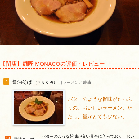
【閉店】麺匠 MONACOの評価・レビュー
醤油そば
4
（７５０円）
［ラーメン／醤油］
バターのような旨味がたっぷ
りの、おいしいラーメン。た
だし、量がとても少ない。
バターのような旨味が良い具合に入っており、おい
4.5