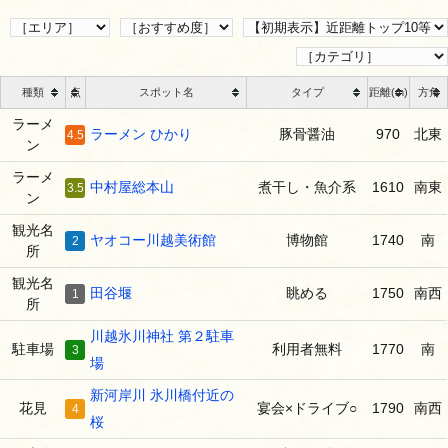
種類
点
スポット名
タイプ
距離(m)
方角
ラーメ
ラーメン ひかり
豚骨醤油
970
北東
4.5
ン
ラーメ
中村屋総本山
煮干し・魚介系
1610
南東
3.5
ン
観光名
ヤオコー川越美術館
博物館
1740
南
2
所
観光名
田谷堰
眺める
1750
南西
1
所
川越氷川神社 第２駐車
駐車場
利用者無料
1770
南
3
場
新河岸川 氷川橋付近の
花見
宴会×ドライブ○
1790
南西
4
桜