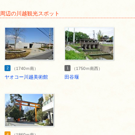
周辺の川越観光スポット
2
1
（1740ｍ南）
（1750ｍ南西）
ヤオコー川越美術館
田谷堰
4
（1860ｍ南）