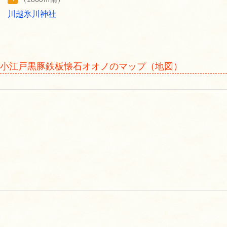
川越氷川神社
小江戸黒豚鉄板懐石オオノのマップ（地図）