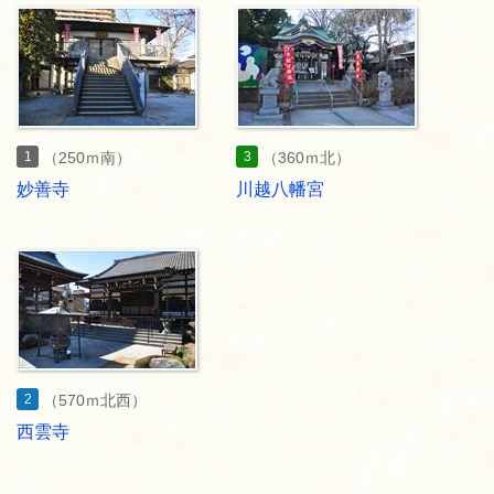
1
3
（250ｍ南）
（360ｍ北）
妙善寺
川越八幡宮
2
（570ｍ北西）
西雲寺