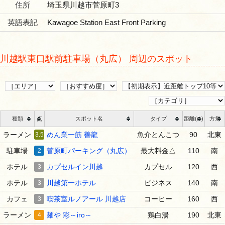
住所
埼玉県川越市菅原町3
英語表記
Kawagoe Station East Front Parking
川越駅東口駅前駐車場（丸広） 周辺のスポット
種類
点
スポット名
タイプ
距離(m)
方角
ラーメン
3.5
めん業一筋 善龍
魚介とんこつ
90
北東
駐車場
2
菅原町パーキング（丸広）
最大料金△
110
南
ホテル
3
カプセルイン川越
カプセル
120
西
ホテル
3
川越第一ホテル
ビジネス
140
南
カフェ
3
喫茶室ルノアール 川越店
コーヒー
160
西
ラーメン
4
麺や 彩～iro～
鶏白湯
190
北東