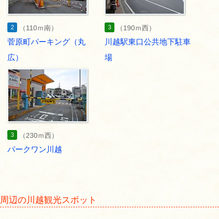
2
3
（110ｍ南）
（190ｍ西）
菅原町パーキング（丸
川越駅東口公共地下駐車
広）
場
3
（230ｍ西）
パークワン川越
周辺の川越観光スポット