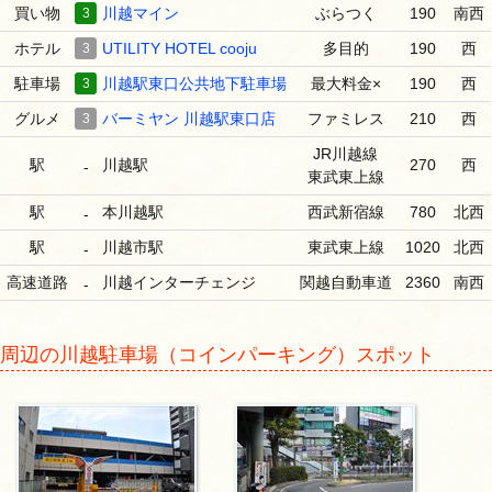
買い物
3
川越マイン
ぶらつく
190
南西
ホテル
3
UTILITY HOTEL cooju
多目的
190
西
駐車場
3
川越駅東口公共地下駐車場
最大料金×
190
西
グルメ
3
バーミヤン 川越駅東口店
ファミレス
210
西
JR川越線
駅
川越駅
270
西
-
東武東上線
駅
本川越駅
西武新宿線
780
北西
-
駅
川越市駅
東武東上線
1020
北西
-
高速道路
川越インターチェンジ
関越自動車道
2360
南西
-
周辺の川越駐車場（コインパーキング）スポット