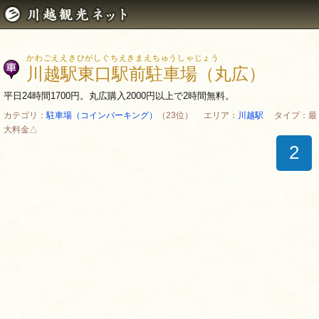
かわごええきひがしぐちえきまえちゅうしゃじょう
川越駅東口駅前駐車場（丸広）
平日24時間1700円。丸広購入2000円以上で2時間無料。
カテゴリ：
駐車場（コインパーキング）
（23位） エリア：
川越駅
タイプ：最
大料金△
2