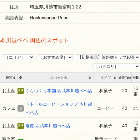
住所
埼玉県川越市新富町1-22
英語表記
Honkawagoe Pepe
本川越ペペ 周辺のスポット
種類
点
スポット名
タイプ
距離(m)
方角
北
お土産
くらづくり本舗 西武本川越ペペ店
和菓子
20
3.5
東
ドトールコーヒーショップ 本川越
カフェ
コーヒー
40
北
3
ペペ店
北
お土産
亀屋 西武本川越ぺぺ店
和菓子
40
3.5
東
観光案
散策マップ
南