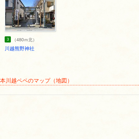
3
（480ｍ北）
川越熊野神社
本川越ペペのマップ（地図）