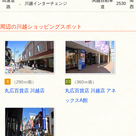
高速道
関越自動車
南
川越インターチェンジ
2530
-
路
道
西
周辺の川越ショッピングスポット
4
3.5
（290ｍ南）
（360ｍ南）
丸広百貨店 川越店
丸広百貨店 川越店 アネ
ックスA館