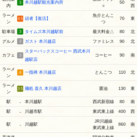
本川越駅観光案内所
50
3
内
○
西
ラーメ
魚介とんこ
頑者【復活】
70
東
4.5
ン
つ
駐車場
3
タイムズ本川越駅前
最大料金△
80
北
グルメ
3
ガスト 本川越店
ファミレス
90
北
スターバックスコーヒー 西武本川
カフェ
コーヒー
90
南
3
越駅店
ラーメ
一指禅 本川越店
とんこつ
110
北
4
ン
ラーメ
麺処 直久 本川越店
醤油
130
東
3.5
ン
駅
本川越駅
西武新宿線
80
南
-
駅
川越市駅
東武東上線
400
西
-
JR川越線
駅
川越駅
860
南
-
東武東上線