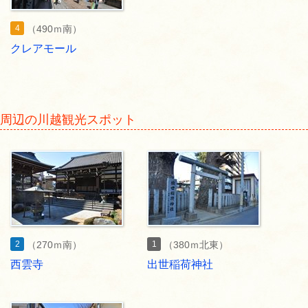
4
（490ｍ南）
クレアモール
周辺の川越観光スポット
2
1
（270ｍ南）
（380ｍ北東）
西雲寺
出世稲荷神社