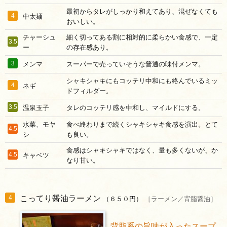
最初からタレがしっかり和えてあり、混ぜなくても
4
中太麺
おいしい。
チャーシュ
細く切ってある割に相対的に柔らかい食感で、一定
3.5
ー
の存在感あり。
3
メンマ
スーパーで売っていそうな普通の味付メンマ。
シャキシャキにもコッテリ中和にも絡んでいるミッ
4
ネギ
ドフィルダー。
3.5
温泉玉子
タレのコッテリ感を中和し、マイルドにする。
水菜、モヤ
食べ終わりまで続くシャキシャキ食感を演出。とて
4.5
シ
も良い。
食感はシャキシャキではなく、量も多くないが、か
4.5
キャベツ
なり甘い。
こってり醤油ラーメン
4
（６５０円）
［ラーメン／背脂醤油］
背脂系の旨味が入ったスープ