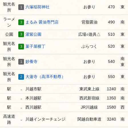
観光名
六塚稲荷神社
お参り
470
東
1
所
ラーメ
まるみ 醤油専門店
背脂醤油
490
南
3
ン
公園
3
濯紫公園
広場○遊具△
510
東
観光名
菓子屋横丁
ぶらつく
520
東
3
所
観光名
南
妙養寺
お参り
540
1
所
東
観光名
大蓮寺（高澤不動尊）
お参り
550
東
2
所
駅
川越市駅
東武東上線
1240
南
-
駅
本川越駅
西武新宿線
1350
南
-
駅
西川越駅
JR川越線
1580
西
-
高速道
川越インターチェンジ
関越自動車道
3240
南
-
路