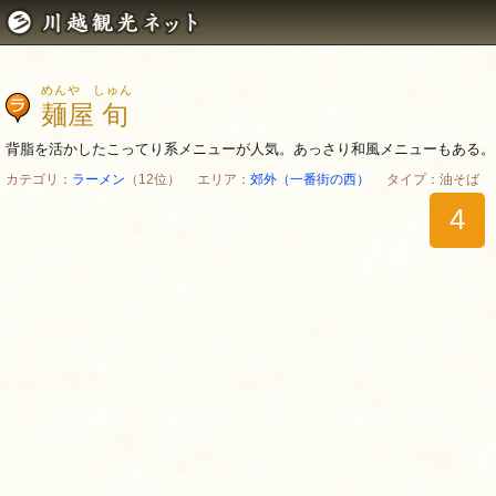
めんや しゅん
麺屋 旬
背脂を活かしたこってり系メニューが人気。あっさり和風メニューもある。
カテゴリ：
ラーメン
（12位） エリア：
郊外（一番街の西）
タイプ：油そば
4