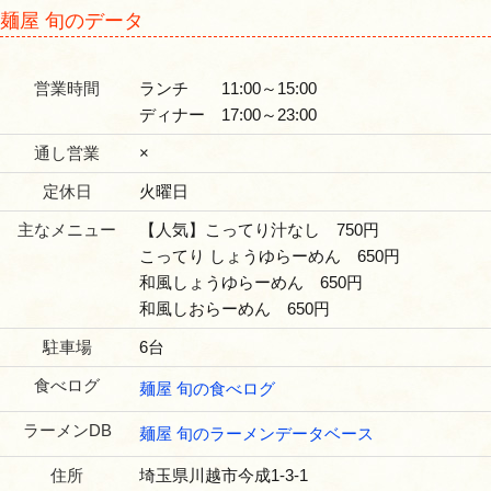
麺屋 旬のデータ
営業時間
ランチ 11:00～15:00
ディナー 17:00～23:00
通し営業
×
定休日
火曜日
主なメニュー
【人気】こってり汁なし 750円
こってり しょうゆらーめん 650円
和風しょうゆらーめん 650円
和風しおらーめん 650円
駐車場
6台
食べログ
麺屋 旬の食べログ
ラーメンDB
麺屋 旬のラーメンデータベース
住所
埼玉県川越市今成1-3-1