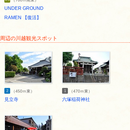
（700ｍ南東）
UNDER GROUND
RAMEN 【復活】
周辺の川越観光スポット
2
1
（450ｍ東）
（470ｍ東）
見立寺
六塚稲荷神社