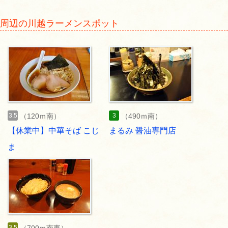
周辺の川越ラーメンスポット
3.5
3
（120ｍ南）
（490ｍ南）
【休業中】中華そば こじ
まるみ 醤油専門店
ま
3.5