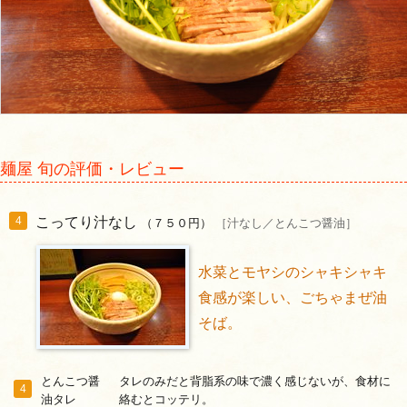
麺屋 旬の評価・レビュー
こってり汁なし
4
（７５０円）
［汁なし／とんこつ醤油］
水菜とモヤシのシャキシャキ
食感が楽しい、ごちゃまぜ油
そば。
とんこつ醤
タレのみだと背脂系の味で濃く感じないが、食材に
4
油タレ
絡むとコッテリ。