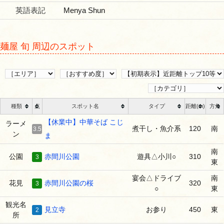
英語表記
Menya Shun
麺屋 旬 周辺のスポット
種類
点
スポット名
タイプ
距離(m)
方角
【休業中】中華そば こじ
ラーメ
煮干し・魚介系
120
南
3.5
ン
ま
南
公園
赤間川公園
遊具△小川○
310
3
東
宴会△ドライブ
南
花見
赤間川公園の桜
320
3
○
東
観光名
見立寺
お参り
450
東
2
所