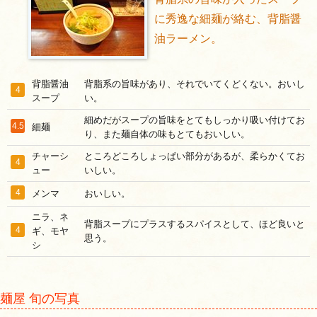
に秀逸な細麺が絡む、背脂醤
油ラーメン。
背脂醤油
背脂系の旨味があり、それでいてくどくない。おいし
4
スープ
い。
細めだがスープの旨味をとてもしっかり吸い付けてお
4.5
細麺
り、また麺自体の味もとてもおいしい。
チャーシ
ところどころしょっぱい部分があるが、柔らかくてお
4
ュー
いしい。
4
メンマ
おいしい。
ニラ、ネ
背脂スープにプラスするスパイスとして、ほど良いと
4
ギ、モヤ
思う。
シ
麺屋 旬の写真